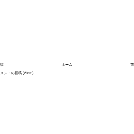
稿
ホーム
前
メントの投稿 (Atom)