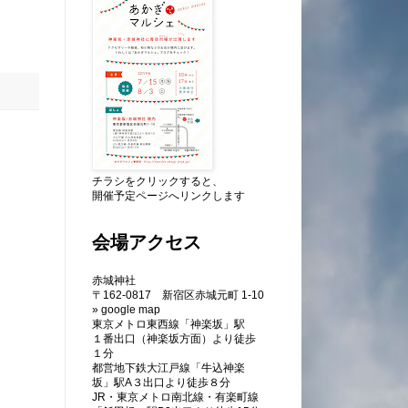
チラシをクリックすると、
開催予定ページへリンクします
会場アクセス
赤城神社
〒162-0817 新宿区赤城元町 1-10
» google map
東京メトロ東西線「神楽坂」駅
１番出口（神楽坂方面）より徒歩
１分
都営地下鉄大江戸線「牛込神楽
坂」駅A３出口より徒歩８分
JR・東京メトロ南北線・有楽町線