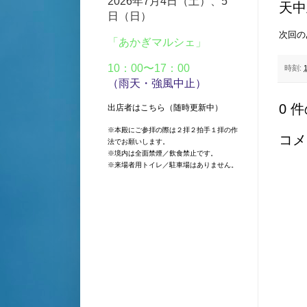
2026年7月4日（土）、5
天中
日（日）
次回の
「あかぎマルシェ」
10：00〜17：00
時刻:
（雨天・強風中止）
0 
出店者は
こちら
（随時更新中）
※本殿にご参拝の際は２拝２拍手１拝の作
コメ
法でお願いします。
※境内は全面禁煙／飲食禁止です。
※来場者用トイレ／駐車場はありません。